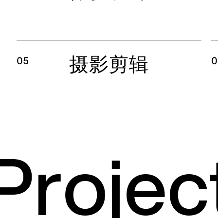
摄影剪辑
05
0
P
r
o
j
e
c