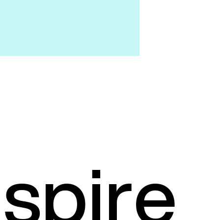
n
s
p
i
r
e