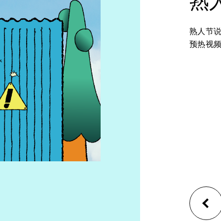
熟
熟人节说
预热视
成、社
社区感