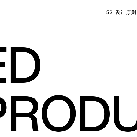
52 设计原则
E
D
P
R
O
D