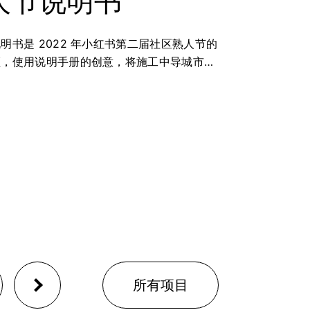
人节说明书
明书是 2022 年小红书第二届社区熟人节的
频，使用说明手册的创意，将施工中导城市建
区的完成串联起来，打响熟人节从线上到线下
的活动心智。
所有项目