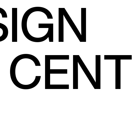
S
I
G
N
C
E
N